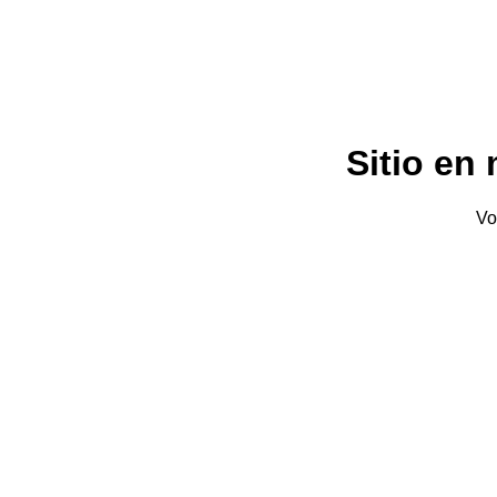
Sitio en
Vo