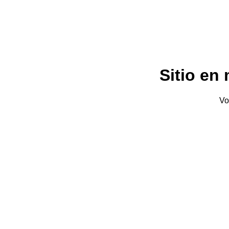
Sitio en
Vo