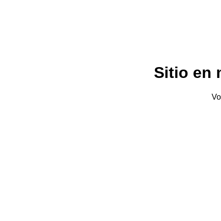
Sitio en
Vo