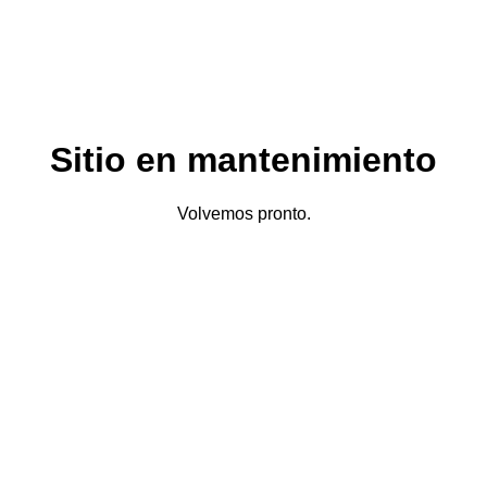
Sitio en mantenimiento
Volvemos pronto.